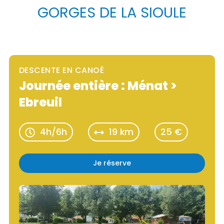
GORGES DE LA SIOULE
DESCENTE EN CANOË
Journée entière : Ménat >
Ebreuil
4h/6h
19 km
25 €
Je réserve