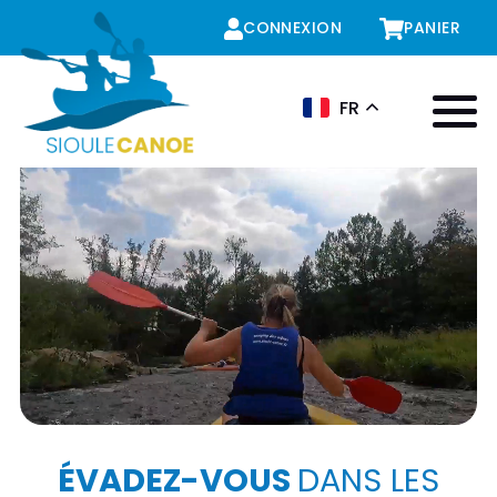
CONNEXION
PANIER
FR
Menu
ÉVADEZ-VOUS
DANS LES