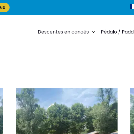
 60
Descentes en canoës
Pédalo / Padd