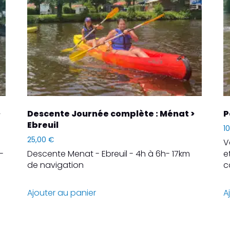
>
Descente Journée complète : Ménat >
P
Ebreuil
1
25,00
€
V
-
Descente Menat - Ebreuil - 4h à 6h- 17km
e
de navigation
c
Ajouter au panier
A