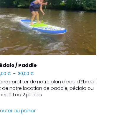
édalo / Paddle
Plage
0,00
€
–
30,00
€
de
enez profiter de notre plan d'eau d'Ebreuil
prix :
t de notre location de paddle, pédalo ou
10,00 €
anoë 1 ou 2 places.
à
30,00 €
Ce
jouter au panier
produit
a
plusieurs
variations.