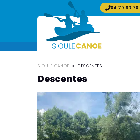
04 70 90 70
SIOULE CANOË
»
DESCENTES
Descentes